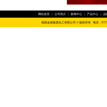
网站首页
|
公司简介
|
新闻中心
|
产品中心
|
品
德国金德集团化工有限公司 © 版权所有 电话：0757-2263
友情连接:
仿石漆
|
花岗岩漆
|
水漆招商代理
|
大理石漆
|
艺术漆招商代理
|
广东艺
牌
|
进口艺术漆
|
艺术漆加盟代理
|
艺术涂料加盟代理
|
进口涂料
|
广东艺术漆品
敏华应急灯
|
应急照明控制器
|
智能疏散指示系统
|
广东敏华电器有限公司
|
江门