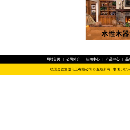
网站首页
|
公司简介
|
新闻中心
|
产品中心
|
品
德国金德集团化工有限公司 © 版权所有 电话：0757-2263
友情连接:
仿石漆
|
花岗岩漆
|
水漆招商代理
|
大理石漆
|
艺术漆招商代理
|
广东艺
牌
|
进口艺术漆
|
艺术漆加盟代理
|
艺术涂料加盟代理
|
进口涂料
|
广东艺术漆品
敏华应急灯
|
应急照明控制器
|
智能疏散指示系统
|
广东敏华电器有限公司
|
江门